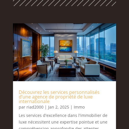
Découvrez les services personnalisés
d’une agence de propriété de luxe
internationale
par
riad2000
|
Jan 2, 2025
|
Immo
Les services d'excellence dans l'immobilier de
luxe nécessitent une expertise pointue et une
compréhension approfondie des attentes