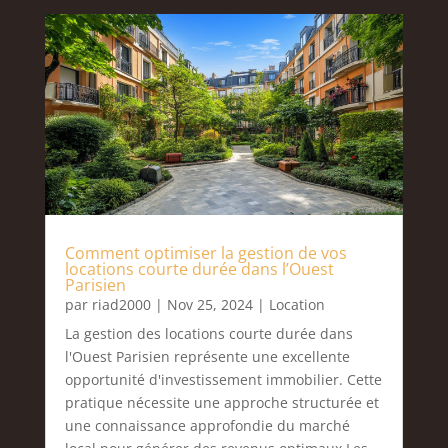
Comment optimiser la gestion de vos
locations courte durée dans l’Ouest
Parisien
par
riad2000
|
Nov 25, 2024
|
Location
La gestion des locations courte durée dans
l'Ouest Parisien représente une excellente
opportunité d'investissement immobilier. Cette
pratique nécessite une approche structurée et
une connaissance approfondie du marché