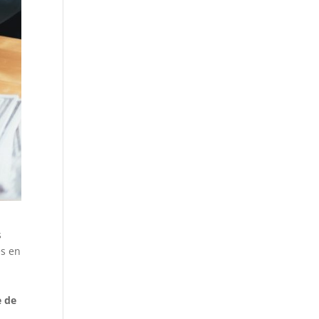
s
es en
e de