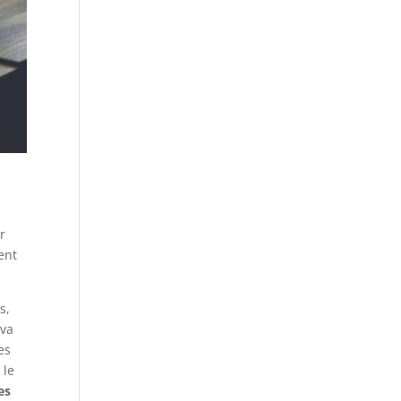
er
ent
s,
 va
es
 le
es