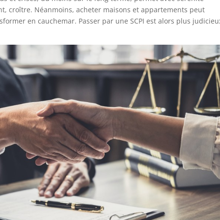
nt, croître. Néanmoins, acheter maisons et appartements peut
nsformer en cauchemar. Passer par une SCPI est alors plus judicieu
.