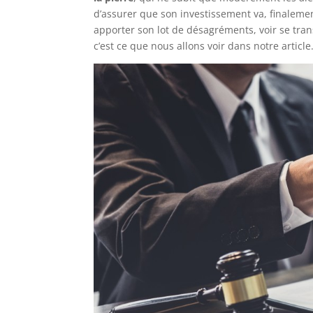
d’assurer que son investissement va, finaleme
apporter son lot de désagréments, voir se tra
c’est ce que nous allons voir dans notre article