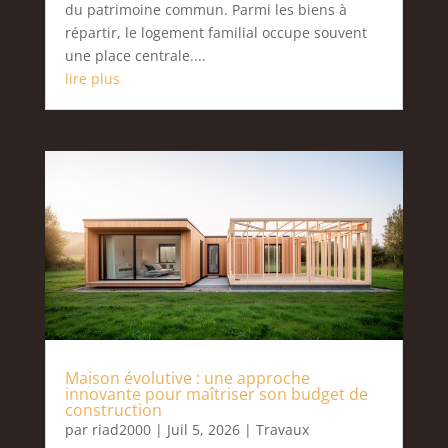
du patrimoine commun. Parmi les biens à
répartir, le logement familial occupe souvent
une place centrale....
lire plus
Maison évolutive : une approche
innovante pour maîtriser son budget de
construction
par
riad2000
|
Juil 5, 2026
|
Travaux