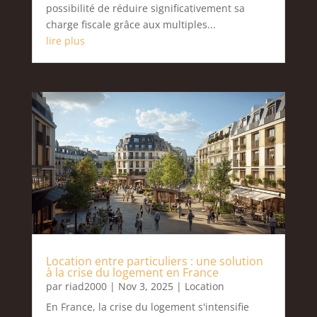
possibilité de réduire significativement sa
charge fiscale grâce aux multiples...
lire plus
Location entre particuliers : une solution
à la crise du logement en France
par
riad2000
|
Nov 3, 2025
|
Location
En France, la crise du logement s'intensifie