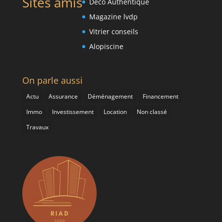
Sites amis
Deco Authentique
Magazine lvdp
Vitrier conseils
Alopiscine
On parle aussi
Actu
Assurance
Déménagement
Financement
Immo
Investissement
Location
Non classé
Travaux